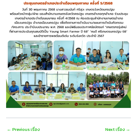
Post
←
Previous เรื่อง
Next เรื่อง
→
navigation