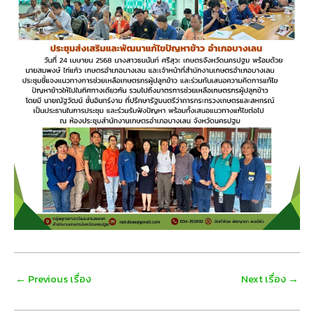
Post
←
Previous เรื่อง
Next เรื่อง
→
navigation