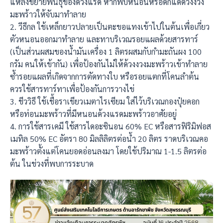
แหล่งขยายพันธุ์ของด้วงแรด หากพบหนอนหรือดักแด้ด้วงงวง
มะพร้าวให้จับมาทำลาย
2. วีธีกล ใช้เหล็กยาวปลายเป็นตะขอแทงเข้าไปในต้นเพื่อเกี่ยว
ตัวหนอนออกมาทำลาย และทาบริเวณรอยแผลด้วยสารทาร์
(เป็นส่วนผสมของน้ำมันเครื่อง 1 ลิตรผสมกับกำมะถันผง 100
กรัม คนให้เข้ากัน) เพื่อป้องกันไม่ให้ด้วงงวงมะพร้าวเข้าทำลาย
ซ้ำรอยแผลที่เกิดจากการตัดทางใบ หรือรอยแตกที่โคนลำต้น
ควรใช้สารทาร์ทาเพื่อป้องกันการวางไข่
3. ชีววิธี ใช้เชื้อราเขียวเมตาไรเซียม ใส่ไว้บริเวณกองปุ๋ยคอก
หรือท่อนมะพร้าวที่มีหนอนด้วงแรดมะพร้าวอาศัยอยู่
4. การใช้สารเคมี ใช้สารไดอะซินอน 60% EC หรือสารฟิริมิฟอส
เมทิล 50% EC อัตรา 80 มิลลิลิตรต่อน้ำ 20 ลิตร ราดบริเวณคอ
มะพร้าวตั้งแต่โคนยอดอ่อนลงมา โดยใช้ปริมาณ 1-1.5 ลิตรต่อ
ต้น ในช่วงที่พบการระบาด