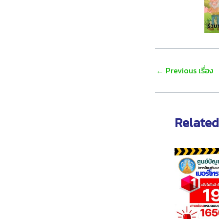
Post
←
Previous เรื่อง
navigation
Related