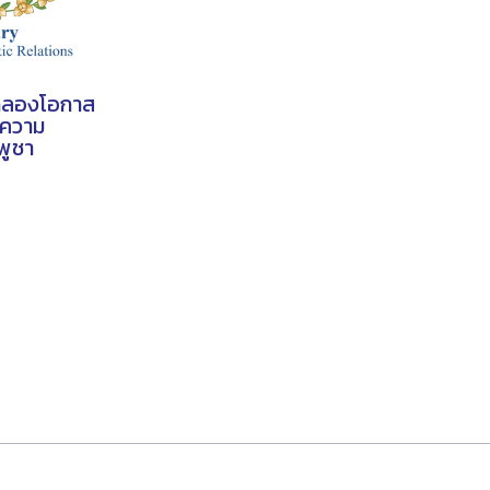
มฉลองโอกาส
าความ
พูชา