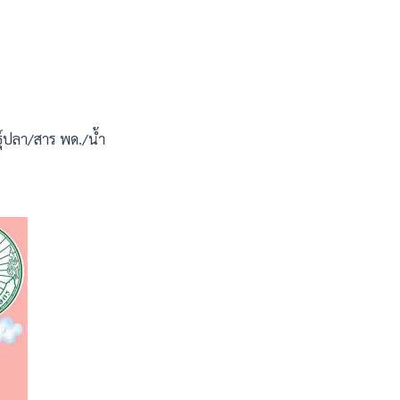
ุ์ปลา/สาร พด./น้ำ