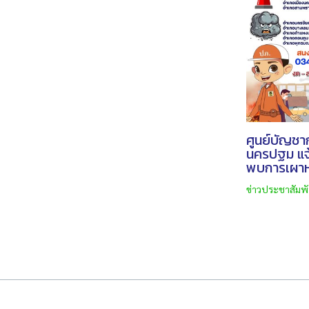
ศูนย์บัญชา
นครปฐม แจ้
พบการเผาห
ข่าวประชาสัมพั