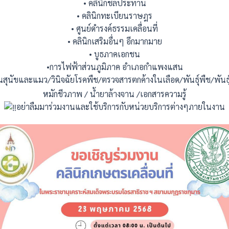
• คลินิกชลประทาน
• คลินิกทะเบียนราษฎร
• ศูนย์ดำรงค์ธรรมเคลื่อนที่
• คลินิกเสริมอื่นๆ อีกมากมาย
• บูธภาคเอกชน
•การไฟฟ้าส่วนภูมิภาค อำเภอกำแพงแสน
สุนัขและแมว/วินิจฉัยโรคพืช/ตรวจสารตกค้างในเลือด/พันธุ์พืช/พันธ
หมักชีวภาพ / น้ำยาล้างจาน /เอกสารความรู้
อย่าลืมมาร่วมงานและใช้บริการกับหน่วยบริการต่างๆภายในงาน